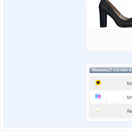
Мишель27 состоит 
Кл
Кл
Да