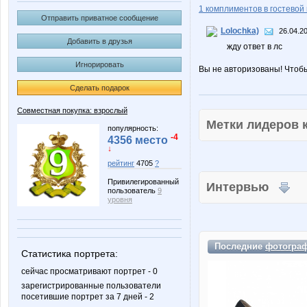
1 комплиментов в гостевой 
Отправить приватное сообщение
Lolochka)
26.04.2
Добавить в друзья
жду ответ в лс
Игнорировать
Вы не авторизованы! Чтоб
Сделать подарок
Совместная покупка: взрослый
Метки лидеров
популярность:
-4
4356 место
↓
рейтинг
4705
?
Привилегированный
Интервью
пользователь
9
уровня
Последние
фотогра
Статистика портрета:
сейчас просматривают портрет - 0
зарегистрированные пользователи
посетившие портрет за 7 дней - 2